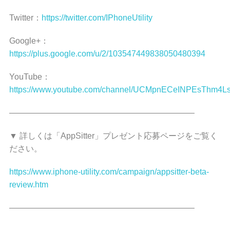
Twitter：
https://twitter.com/IPhoneUtility
Google+：
https://plus.google.com/u/2/103547449838050480394
YouTube：
https://www.youtube.com/channel/UCMpnECeINPEsThm4L
——————————————————————–
▼ 詳しくは「AppSitter」プレゼント応募ページをご覧く
ださい。
https://www.iphone-utility.com/campaign/appsitter-beta-
review.htm
——————————————————————–